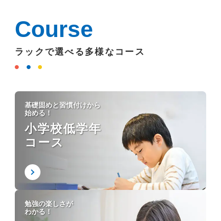
Course
ラックで選べる多様なコース
基礎固めと習慣付けから
始める！
小学校低学年
コース
勉強の楽しさが
わかる！