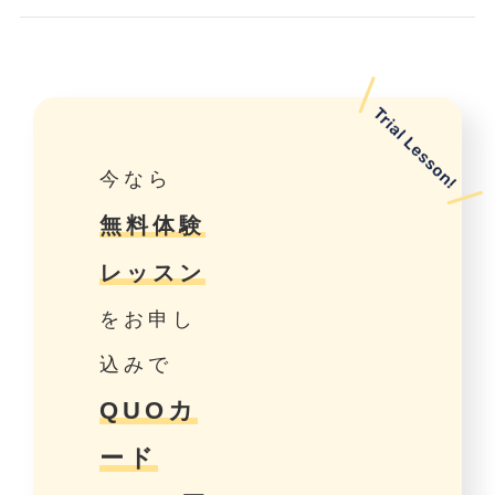
今なら
無料体験
レッスン
をお申し
込みで
QUOカ
ード