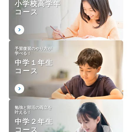
小学校高学年
コース
予習復習のやり方が
学べる！
中学１年生
コース
勉強と部活の両立を
叶える！
中学２年生
コース