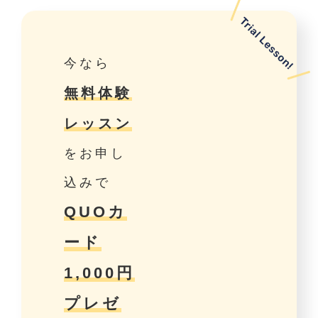
今なら
無料体験
レッスン
をお申し
込みで
QUOカ
ード
1,000円
プレゼ