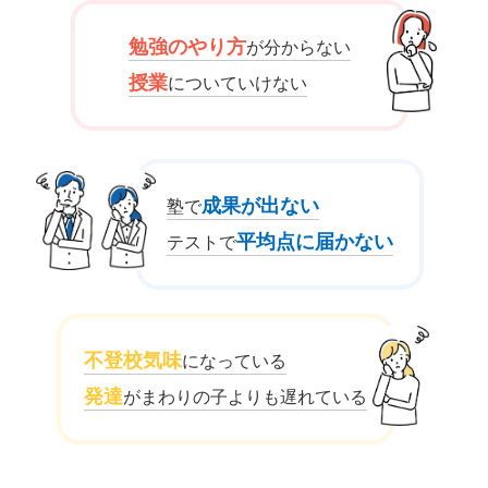
勉強のやり方
が分からない
授業
についていけない
成果が出ない
塾で
平均点に届かない
テストで
不登校気味
になっている
発達
がまわりの子よりも遅れている