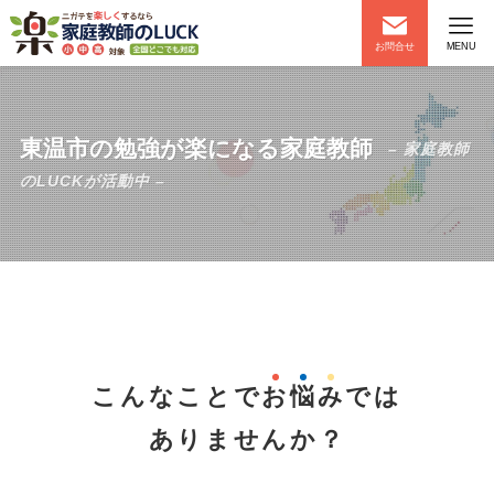
お問合せ
MENU
東温市の勉強が楽になる家庭教師
– 家庭教師
のLUCKが活動中 –
こんなことで
お
悩
み
では
ありませんか？