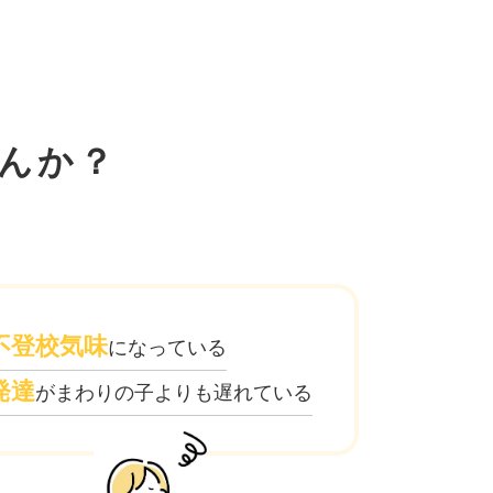
んか？
不登校気味
になっている
発達
がまわりの子よりも遅れている