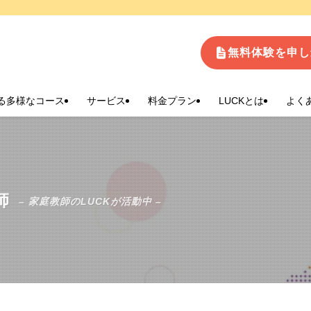
生
無料体験を申し
る多様なコース
サービス
料金プラン
LUCKとは
よく
師
– 家庭教師のLUCKが活動中 –