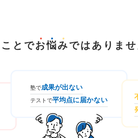
なことで
お
悩
み
では
ありませ
成果が出ない
塾で
平均点に届かない
テストで