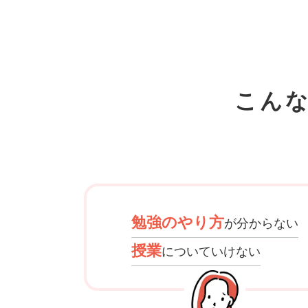
こん
勉強のやり方
が分からない
授業
についていけない