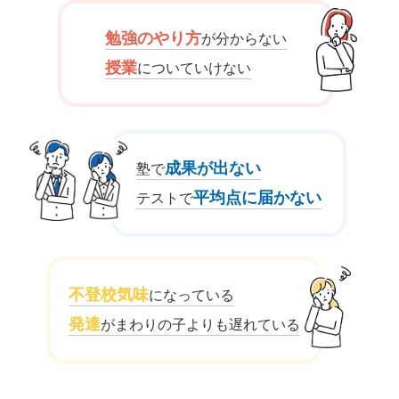
勉強のやり方
が分からない
授業
についていけない
成果が出ない
塾で
平均点に届かない
テストで
不登校気味
になっている
発達
がまわりの子よりも遅れている