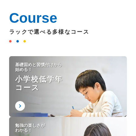
Course
ラックで選べる多様なコース
基礎固めと習慣付けから
始める！
小学校低学年
コース
勉強の楽しさが
わかる！