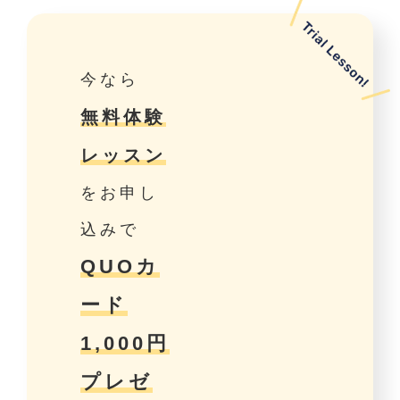
今なら
無料体験
レッスン
をお申し
込みで
QUOカ
ード
1,000円
プレゼ