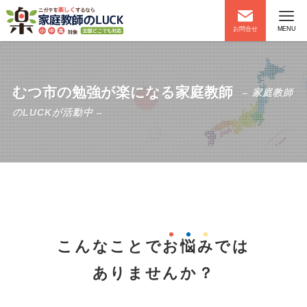
お問合せ
MENU
むつ市の勉強が楽になる家庭教師
– 家庭教師
のLUCKが活動中 –
こんなことで
お
悩
み
では
ありませんか？