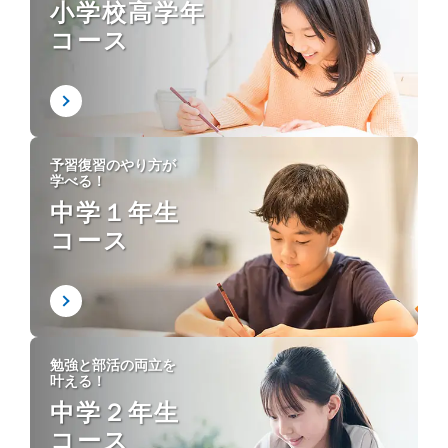
小学校高学年
コース
予習復習のやり方が
学べる！
中学１年生
コース
勉強と部活の両立を
叶える！
中学２年生
コース