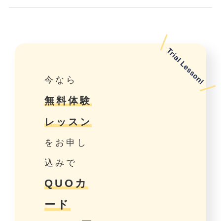
今なら
無料体験
レッスン
をお申し
込みで
QUOカ
ード