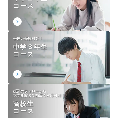
コース
手厚い受験対策！
中学３年生
コース
授業のフォローから
大学受験まで幅広く対応可能！
高校生
コース