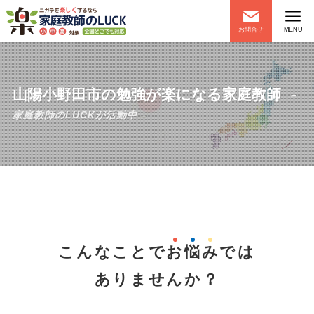
お問合せ
MENU
山陽小野田市の勉強が楽になる家庭教師
–
家庭教師のLUCKが活動中 –
こんなことで
お
悩
み
では
ありませんか？