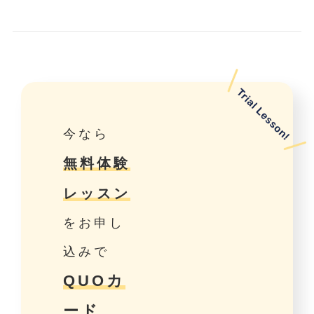
今なら
無料体験
レッスン
をお申し
込みで
QUOカ
ード