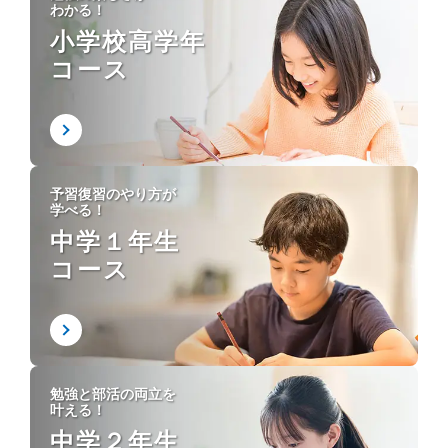
わかる！
小学校高学年
コース
予習復習のやり方が
学べる！
中学１年生
コース
勉強と部活の両立を
叶える！
中学２年生