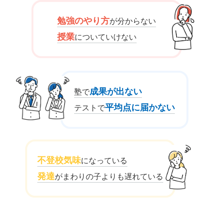
勉強のやり方
が分からない
授業
についていけない
成果が出ない
塾で
平均点に届かない
テストで
不登校気味
になっている
発達
がまわりの子よりも遅れている