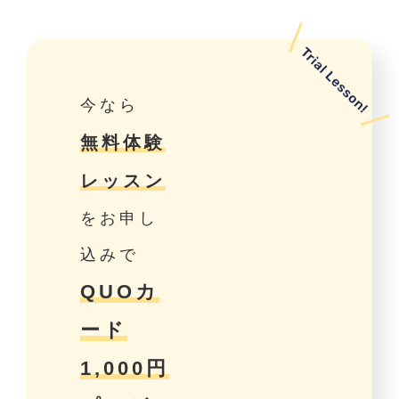
今なら
無料体験
レッスン
をお申し
込みで
QUOカ
ード
1,000円