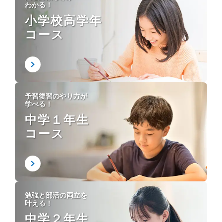
わかる！
小学校高学年
コース
予習復習のやり方が
学べる！
中学１年生
コース
勉強と部活の両立を
叶える！
中学２年生