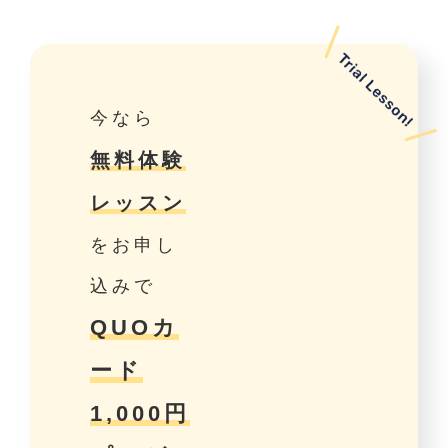
今なら
無料体験
レッスン
をお申し
込みで
QUOカ
ード
1,000円