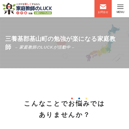
お問合せ
MENU
三養基郡基山町の勉強が楽になる家庭教
師
– 家庭教師のLUCKが活動中 –
こんなことで
お
悩
み
では
ありませんか？