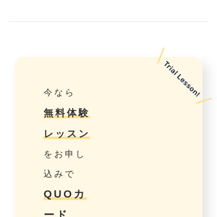
今なら
無料体験
レッスン
をお申し
込みで
QUOカ
ード