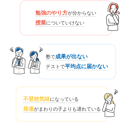
勉強のやり方
が分からない
授業
についていけない
成果が出ない
塾で
平均点に届かない
テストで
不登校気味
になっている
発達
がまわりの子よりも遅れている