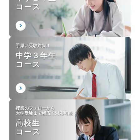
コース
手厚い受験対策！
中学３年生
コース
授業のフォローから
大学受験まで幅広く対応可能！
高校生
コース