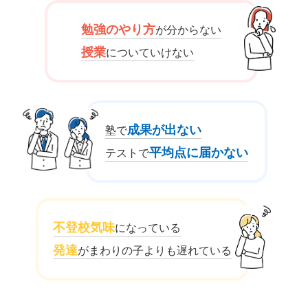
勉強のやり方
が分からない
授業
についていけない
成果が出ない
塾で
平均点に届かない
テストで
不登校気味
になっている
発達
がまわりの子よりも遅れている