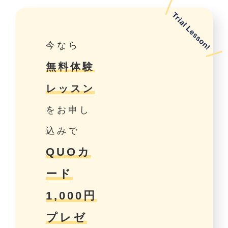
今なら
無料体験
レッスン
をお申し
込みで
QUOカ
ード
1,000円
プレゼ