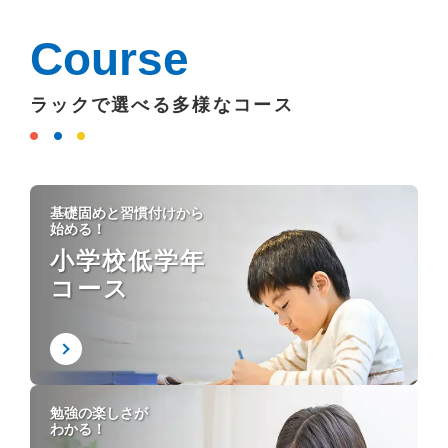
Course
ラックで選べる多様なコース
基礎固めと習慣付けから
始める！
小学校低学年
コース
勉強の楽しさが
わかる！