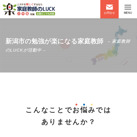
お問合せ
MENU
新潟市の勉強が楽になる家庭教師
– 家庭教師
のLUCKが活動中 –
こんなことで
お
悩
み
では
ありませんか？