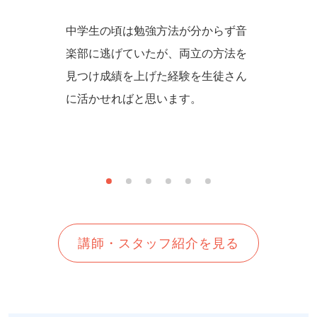
激され、
中学生の頃は勉強方法が分からず音
数学の
。成績を
楽部に逃げていたが、両立の方法を
て乗り越
ん勉強
見つけ成績を上げた経験を生徒さん
Poin
勉強でき
に活かせればと思います。
て、分
す。
講師・スタッフ紹介を見る