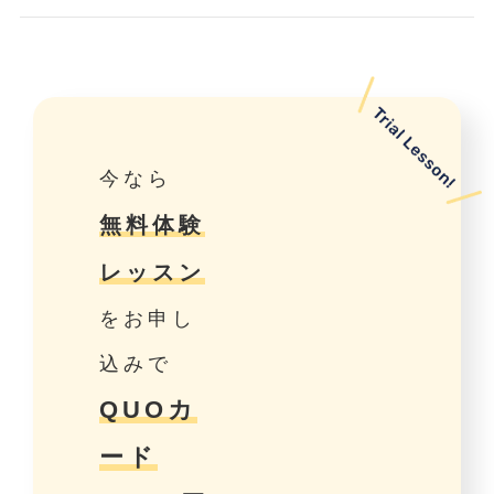
今なら
無料体験
レッスン
をお申し
込みで
QUOカ
ード