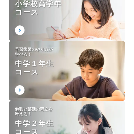
小学校高学年
コース
予習復習のやり方が
学べる！
中学１年生
コース
勉強と部活の両立を
叶える！
中学２年生
コース