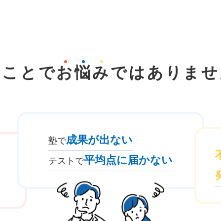
なことで
お
悩
み
では
ありませ
成果が出ない
塾で
平均点に届かない
テストで