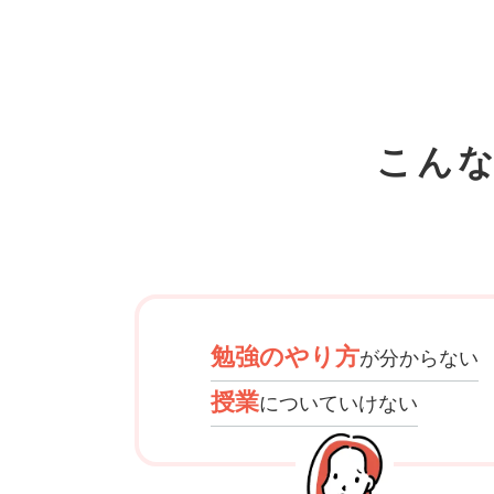
こん
勉強のやり方
が分からない
授業
についていけない