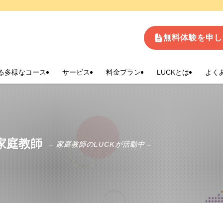
生
無料体験を申し
る多様なコース
サービス
料金プラン
LUCKとは
よく
家庭教師
– 家庭教師のLUCKが活動中 –