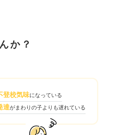
んか？
不登校気味
になっている
発達
がまわりの子よりも遅れている