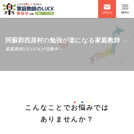
お問合せ
MENU
阿蘇郡西原村の勉強が楽になる家庭教師
–
家庭教師のLUCKが活動中 –
こんなことで
お
悩
み
では
ありませんか？