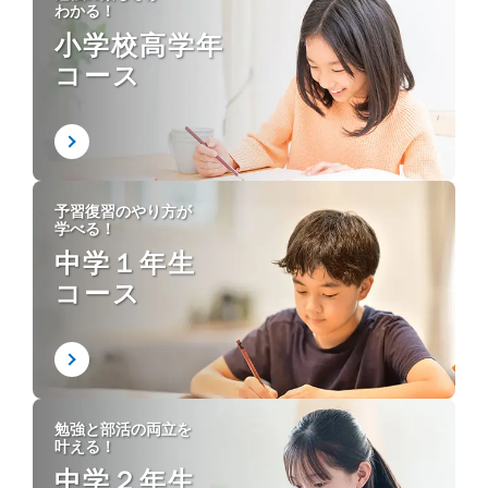
わかる！
小学校高学年
コース
予習復習のやり方が
学べる！
中学１年生
コース
勉強と部活の両立を
叶える！
中学２年生