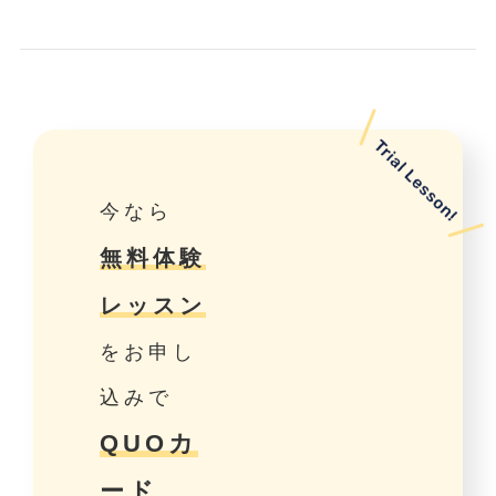
今なら
無料体験
レッスン
をお申し
込みで
QUOカ
ード