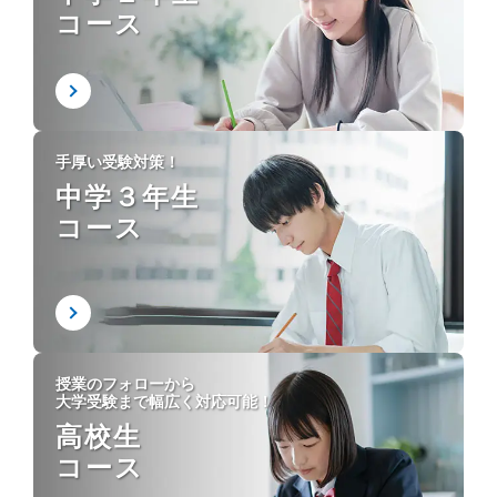
コース
手厚い受験対策！
中学３年生
コース
授業のフォローから
大学受験まで幅広く対応可能！
高校生
コース