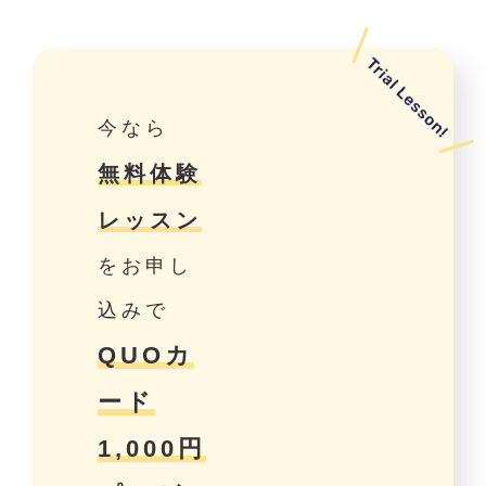
今なら
無料体験
レッスン
をお申し
込みで
QUOカ
ード
1,000円