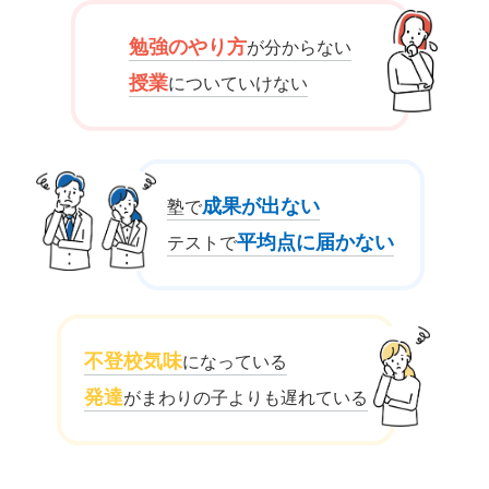
勉強のやり方
が分からない
授業
についていけない
成果が出ない
塾で
平均点に届かない
テストで
不登校気味
になっている
発達
がまわりの子よりも遅れている