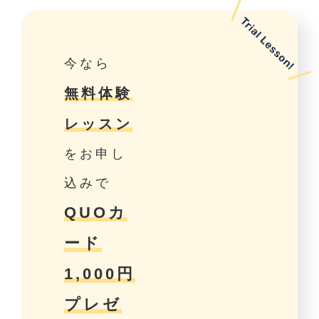
今なら
無料体験
レッスン
をお申し
込みで
QUOカ
ード
1,000円
プレゼ