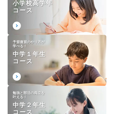
小学校高学年
コース
予習復習のやり方が
学べる！
中学１年生
コース
勉強と部活の両立を
叶える！
中学２年生
コース