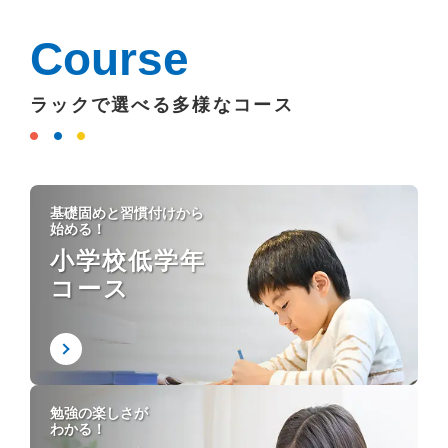
Course
ラックで選べる多様なコース
基礎固めと習慣付けから
始める！
小学校低学年
コース
勉強の楽しさが
わかる！