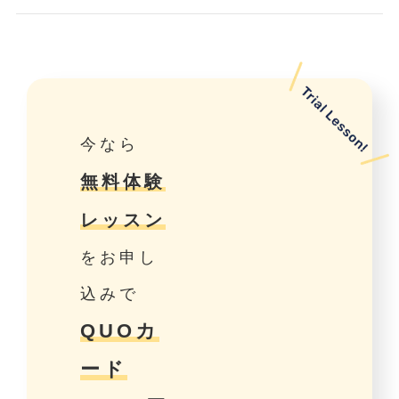
今なら
無料体験
レッスン
をお申し
込みで
QUOカ
ード