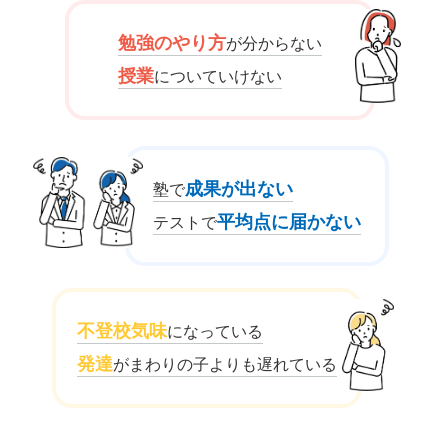
勉強のやり方
が分からない
授業
についていけない
成果が出ない
塾で
平均点に届かない
テストで
不登校気味
になっている
発達
がまわりの子よりも遅れている