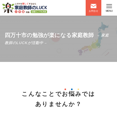
お問合せ
MENU
四万十市の勉強が楽になる家庭教師
– 家庭
教師のLUCKが活動中 –
こんなことで
お
悩
み
では
ありませんか？