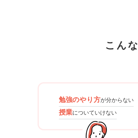
こん
勉強のやり方
が分からない
授業
についていけない