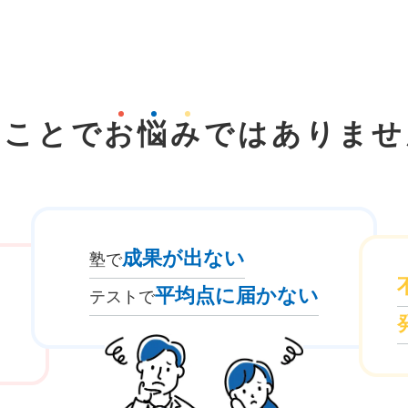
なことで
お
悩
み
では
ありませ
成果が出ない
塾で
平均点に届かない
テストで