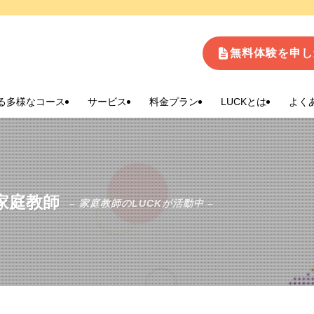
生
無料体験を申し
る多様なコース
サービス
料金プラン
LUCKとは
よく
家庭教師
– 家庭教師のLUCKが活動中 –