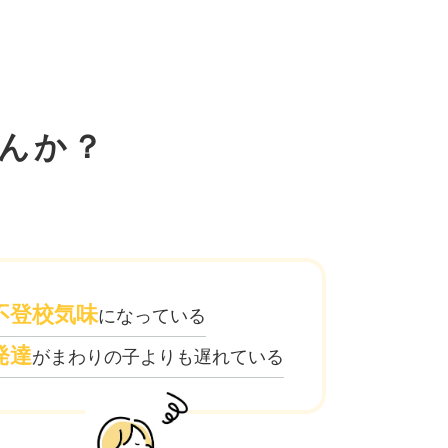
んか？
不登校気味
になっている
発達
がまわりの子よりも遅れている