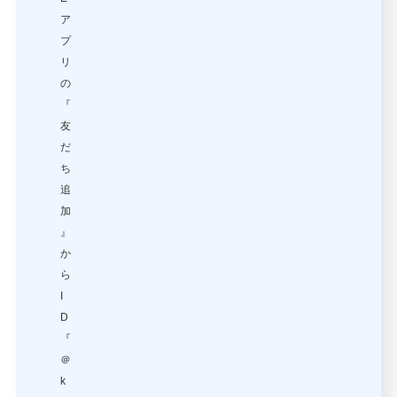
ア
プ
リ
の
『
友
だ
ち
追
加
』
か
ら
I
D
『
＠
k