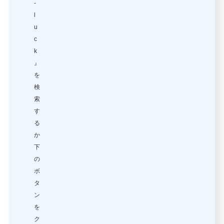
-
l
u
c
k
』
を
検
索
す
る
か
下
の
ボ
タ
ン
を
ク