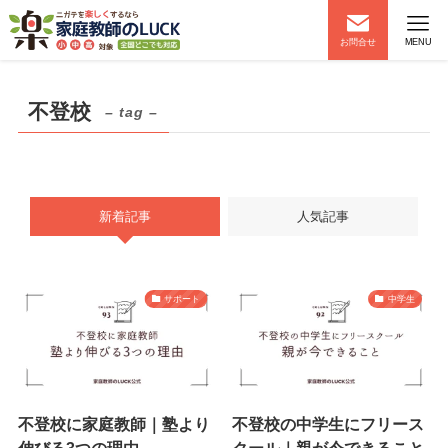
お問合せ
MENU
不登校
– tag –
新着記事
人気記事
サポート
中学生
不登校に家庭教師｜塾より
不登校の中学生にフリース
伸びる3つの理由
クール｜親が今できること