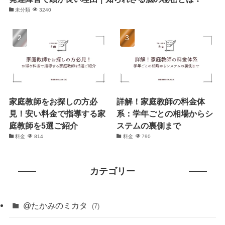
未分類
3240
家庭教師をお探しの方必
詳解！家庭教師の料金体
見！安い料金で指導する家
系：学年ごとの相場からシ
庭教師を5選ご紹介
ステムの裏側まで
料金
814
料金
790
カテゴリー
@たかみのミカタ
(7)