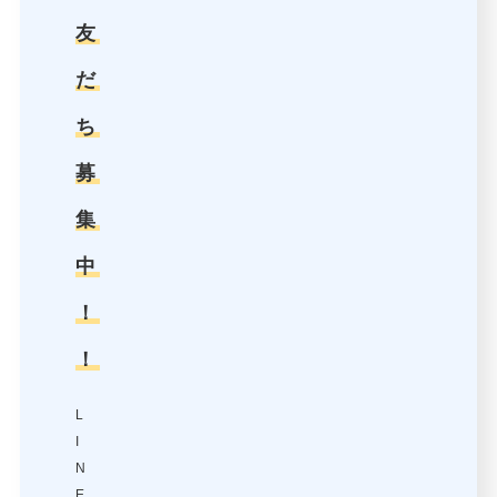
友
だ
ち
募
集
中
！
！
L
I
N
E