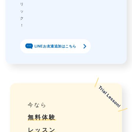
リ
ッ
ク
！
LINEお友達追加はこちら
今なら
無料体験
レッスン