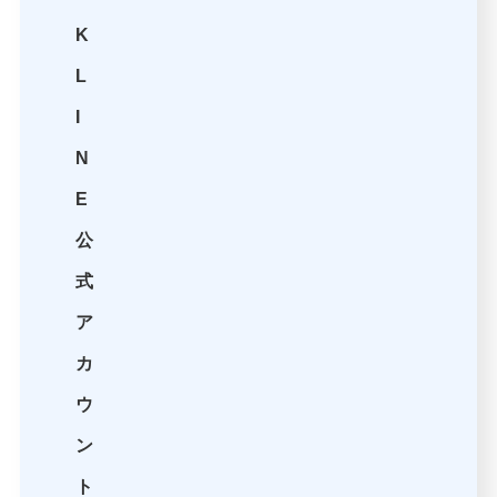
K
L
I
N
E
公
式
ア
カ
ウ
ン
ト