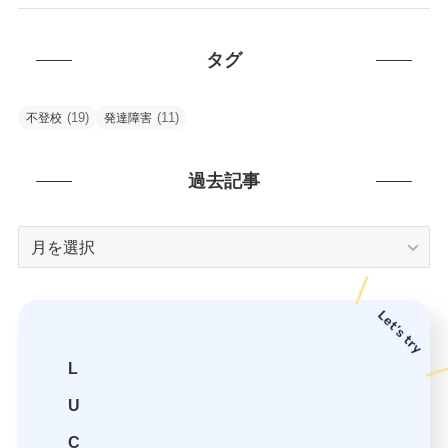
タグ
(19)
(11)
不登校
発達障害
過去記事
過
去
記
事
L
U
C