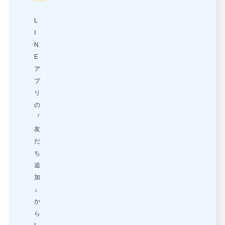
L
I
N
E
ア
プ
リ
の
『
友
だ
ち
追
加
』
か
ら