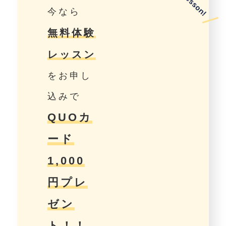
今なら
無料体験
レッスン
をお申し
込みで
QUOカ
ード
1,000
円プレ
ゼン
ト！！