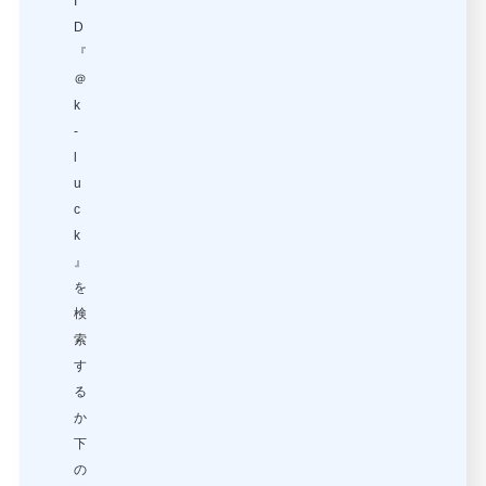
I
D
『
＠
k
-
l
u
c
k
』
を
検
索
す
る
か
下
の