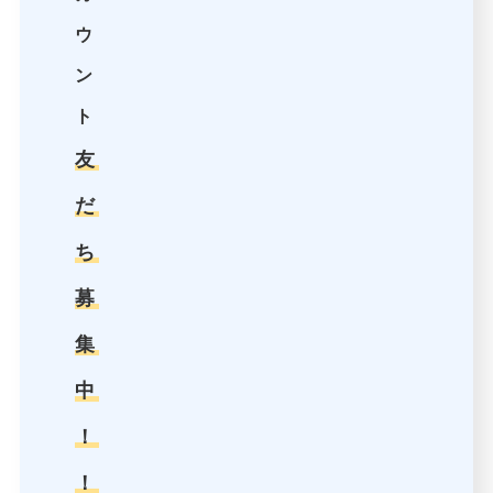
ウ
ン
ト
友
だ
ち
募
集
中
！
！