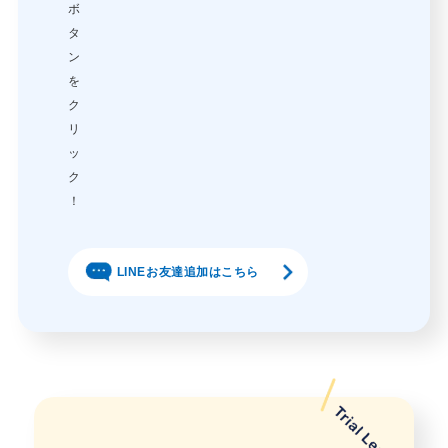
ボ
タ
ン
を
ク
リ
ッ
ク
！
LINEお友達追加はこちら