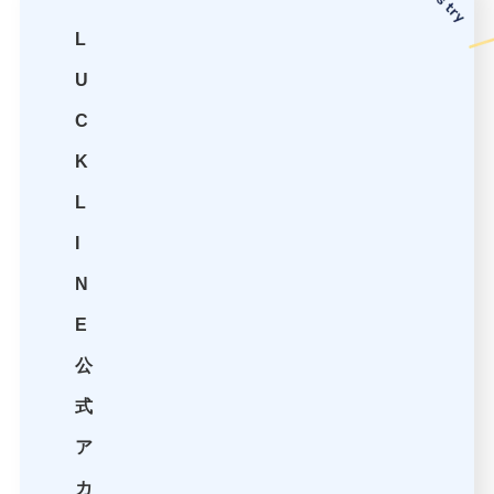
L
U
C
K
L
I
N
E
公
式
ア
カ