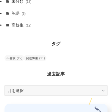
未分類
(13)
英語
(6)
高校生
(12)
タグ
(19)
(11)
不登校
発達障害
過去記事
過
去
記
事